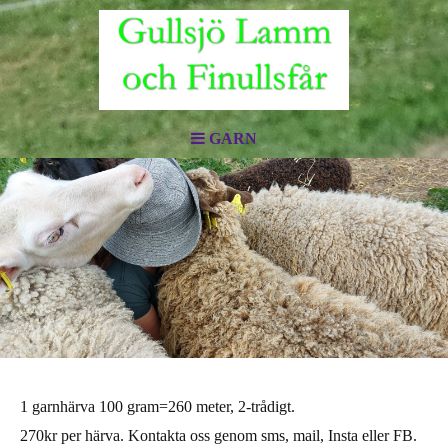
GARN
1 garnhärva 100 gram=260 meter, 2-trådigt.
270kr per härva. Kontakta oss genom sms, mail, Insta eller FB.