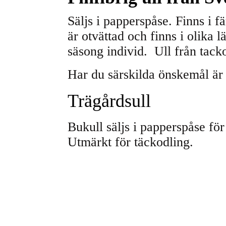
Säljs
i papperspåse. Finns i fä
är otvättad och finns i olika
säsong individ. Ull från tac
Har du särskilda önskemål är
Trägårdsull
Bukull säljs i papperspåse fö
Utmärkt för täckodling.